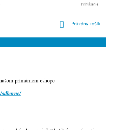
 OSOBNÝCH ÚDAJOV
Prihlásenie
NÁKUPNÝ
Prázdny košík
KOŠÍK
na našom primárnom eshope
z/odborne/