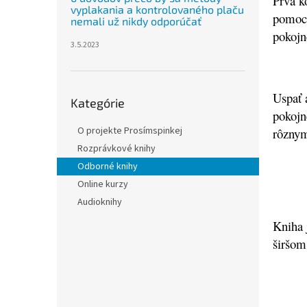
Prvá k
vyplakania a kontrolovaného plaču
pomoco
nemali už nikdy odporúčať
pokojn
3.5.2023
Preskočiť
Uspať 
Kategórie
kategórie
pokojn
O projekte Prosímspinkej
rôzn
Rozprávkové knihy
Odborné knihy
Online kurzy
Audioknihy
Kniha 
širšom