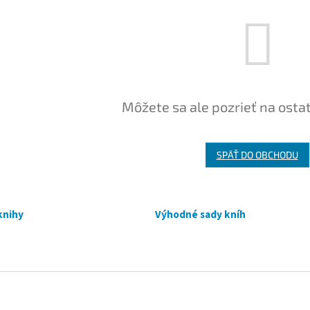
Môžete sa ale pozrieť na osta
SPÄŤ DO OBCHODU
knihy
Výhodné sady kníh