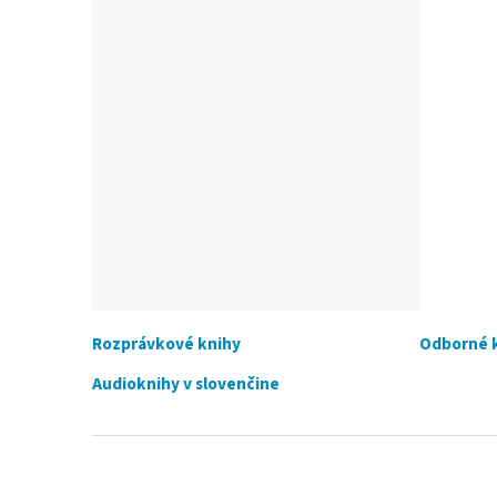
Rozprávkové knihy
Odborné 
Audioknihy v slovenčine
Z
á
p