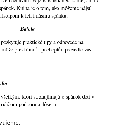
ste nechávali svoje bábätko/dieťa samé, ani ho
 spánok. Kniha je o tom, ako môžeme nájsť
prístupom k ich i nášmu spánku.
Batole
 poskytuje praktické tipy a odpovede na
Pomôže preskúmať , pochopiť a prevedie vás
ánku
všetkým, ktorí sa zaujímajú o spánok detí v
 rodičom podporu a dôveru.
avujeme.