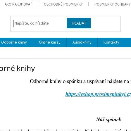
AKO NAKUPOVAŤ
OBCHODNÉ PODMIENKY
PODMIENKY OCHRANY
HĽADAŤ
Odborné knihy
Online kurzy
Audioknihy
Kontakty
orné knihy
Odborné knihy o spánku a uspávaní nájdete 
https://eshop.prosimspinkej.c
Náš spánek