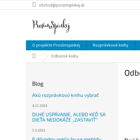
Prejsť
obchod@prosimspinkaj.sk
na
obsah
O projekte Prosímspinkej
Rozprávkové knihy
Domov
Odborné knihy
B
Odb
o
č
Blog
n
ý
Akú rozprávkovú knihu vybrať
p
4.12.2024
a
n
DLHÉ USPÁVANIE, ALEBO KEĎ SA
DIEŤA NEDOKÁŽE „ZASTAVIŤ“
e
l
3.5.2023
6 dôvodov prečo by sa metódy