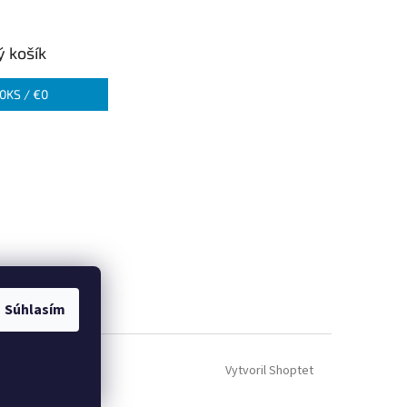
 košík
0
KS /
€0
Súhlasím
Vytvoril Shoptet