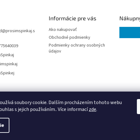
Informácie pre vás
Nákupný
Ako nakupovať
d
@
prosimspinkaj.s
Obchodné podmienky
Podmienky ochrany osobných
775640039
údajov
Spinkaj
imspinkaj
Spinkej
eshop.prosimspinkej.cz
oužívá soubory cookie. Dalším procházením tohoto webu
ouhlas s jejich používáním.. Více informací
zde
.
ie
.
Upraviť nastavenie cookies