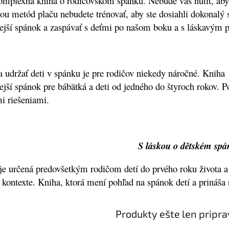
omplexná kniha o rodičovskom spánku. Nebude vás nútiť, aby 
u metód plaču nebudete trénovať, aby ste dosiahli dokonalý
ejší spánok a zaspávať s deťmi po našom boku a s láskavým 
a udržať deti v spánku je pre rodičov niekedy náročné. Kniha
ejší spánok pre bábätká a deti od jedného do štyroch rokov. 
ymi riešeniami.
S láskou o dětském sp
je určená predovšetkým rodičom detí do prvého roku života a 
 kontexte. Kniha, ktorá mení pohľad na spánok detí a prináša
Produkty ešte len pripr